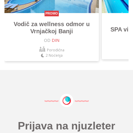
PROMO
Vodič za wellness odmor u
SPA vik
Vrnjačkoj Banji
OD
DIN
Porodična
2 Noćenja
Prijava na njuzleter