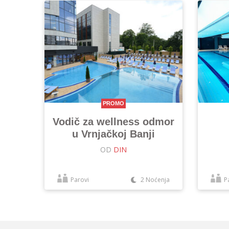
PROMO
Vodič za wellness odmor
u Vrnjačkoj Banji
OD
DIN
Parovi
2 Noćenja
P