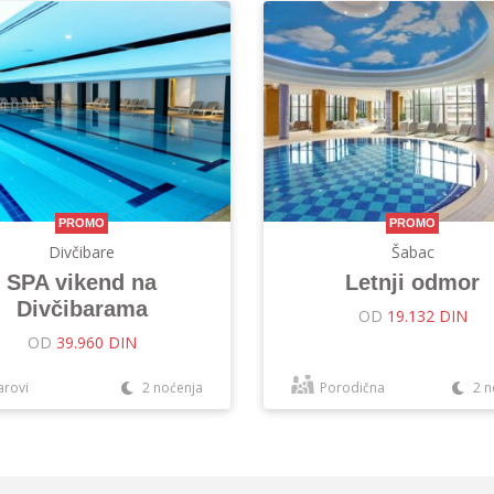
PROMO
PROMO
Divčibare
Šabac
SPA vikend na
Letnji odmor
Divčibarama
OD
19.132 DIN
OD
39.960 DIN
arovi
2 noćenja
Porodična
2 n