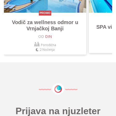
PROMO
Vodič za wellness odmor u
SPA vik
Vrnjačkoj Banji
OD
DIN
Porodična
2 Noćenja
Prijava na njuzleter