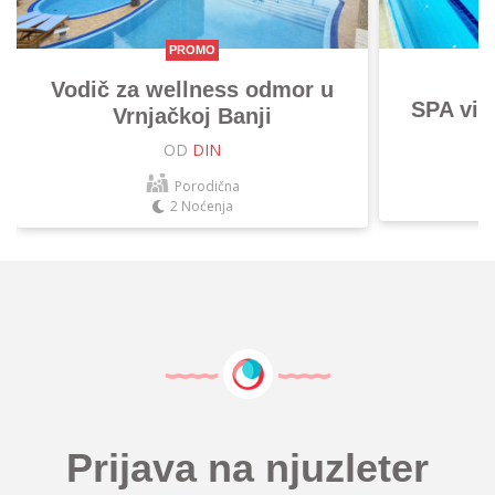
PROMO
Vodič za wellness odmor u
SPA vik
Vrnjačkoj Banji
OD
DIN
Porodična
2 Noćenja
Prijava na njuzleter