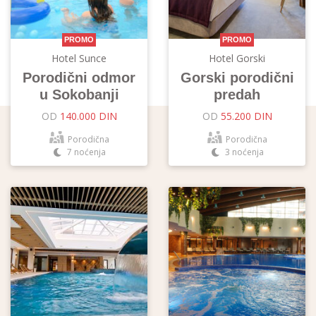
PROMO
PROMO
Hotel Sunce
Hotel Gorski
Porodični odmor
Gorski porodični
u Sokobanji
predah
OD
140.000 DIN
OD
55.200 DIN
Porodična
Porodična
7 noćenja
3 noćenja