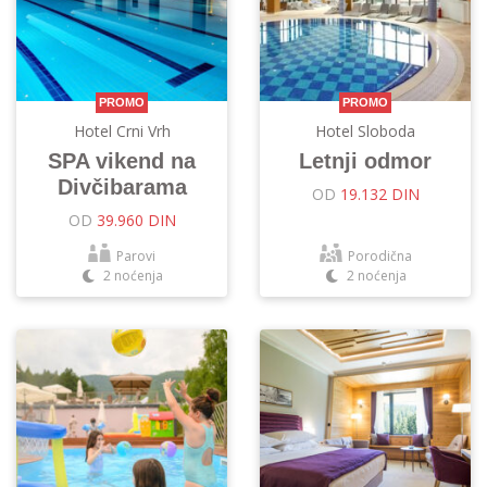
PROMO
PROMO
Hotel Crni Vrh
Hotel Sloboda
SPA vikend na
Letnji odmor
Divčibarama
OD
19.132 DIN
OD
39.960 DIN
Parovi
Porodična
2 noćenja
2 noćenja