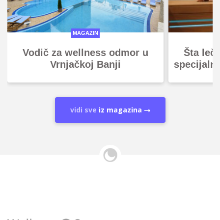
MAGAZIN
Vodič za wellness odmor u
Šta leč
Vrnjačkoj Banji
specijaln
vidi sve
iz magazina