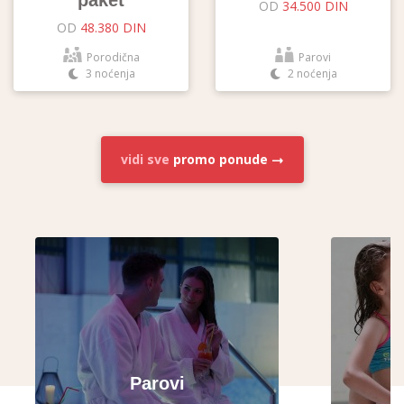
paket
OD
34.500 DIN
OD
48.380 DIN
Porodična
Parovi
3 noćenja
2 noćenja
vidi sve
promo ponude
Parovi