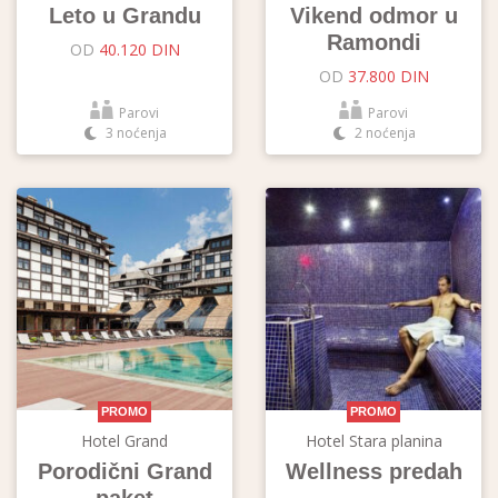
Leto u Grandu
Vikend odmor u
Ramondi
OD
40.120 DIN
OD
37.800 DIN
Parovi
Parovi
3 noćenja
2 noćenja
PROMO
PROMO
Hotel Grand
Hotel Stara planina
Porodični Grand
Wellness predah