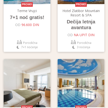
PROMO
PROMO
Terme Vrujci
Hotel Zlatibor Mountain
Resort & SPA
7+1 noć gratis!
Dečija letnja
OD
96.600 DIN
avantura
OD
NA UPIT DIN
Porodična
Porodična
7+1 noćenje
3 noćenja
PROMO
PROMO