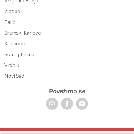
Vrnjačka Banja
Zlatibor
Palić
Sremski Karlovci
Kopaonik
Stara planina
Vrdnik
Novi Sad
Povežimo se