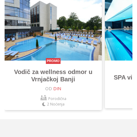
PROMO
Vodič za wellness odmor u
SPA vik
Vrnjačkoj Banji
OD
DIN
Porodična
2 Noćenja