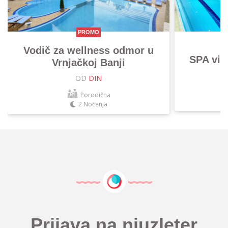
PROMO
Vodič za wellness odmor u
SPA vik
Vrnjačkoj Banji
OD
DIN
Porodična
2 Noćenja
Prijava na njuzleter