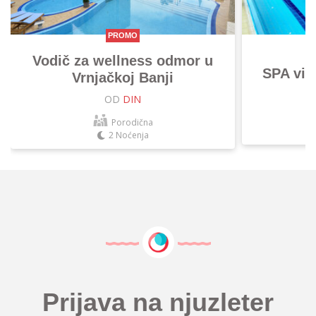
PROMO
Vodič za wellness odmor u
SPA vik
Vrnjačkoj Banji
OD
DIN
Porodična
2 Noćenja
Prijava na njuzleter