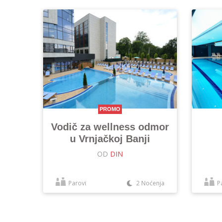
PROMO
Vodič za wellness odmor
u Vrnjačkoj Banji
OD
DIN
Parovi
2 Noćenja
P