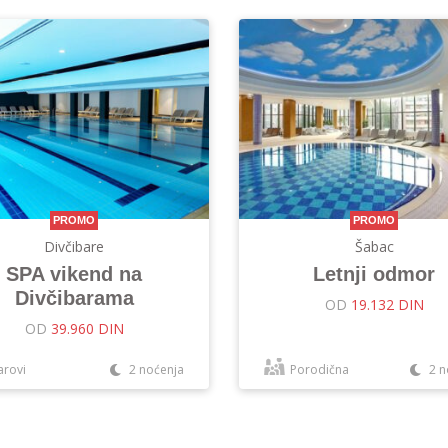
PROMO
PROMO
Divčibare
Šabac
SPA vikend na
Letnji odmor
Divčibarama
OD
19.132 DIN
OD
39.960 DIN
arovi
2 noćenja
Porodična
2 n