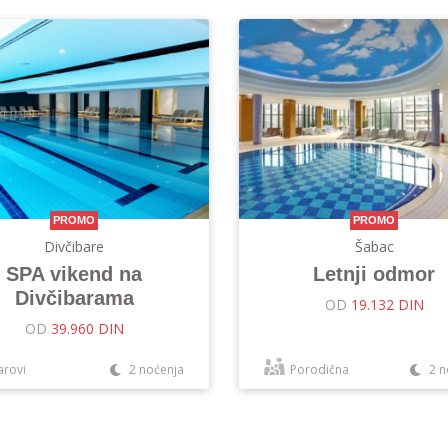
PROMO
PROMO
Divčibare
Šabac
SPA vikend na
Letnji odmor
Divčibarama
OD
19.132 DIN
OD
39.960 DIN
arovi
2 noćenja
Porodična
2 n