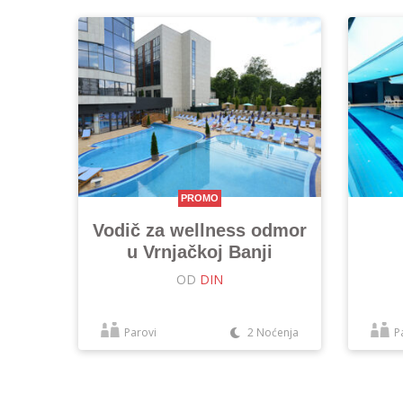
PROMO
Vodič za wellness odmor
u Vrnjačkoj Banji
OD
DIN
Parovi
2 Noćenja
P