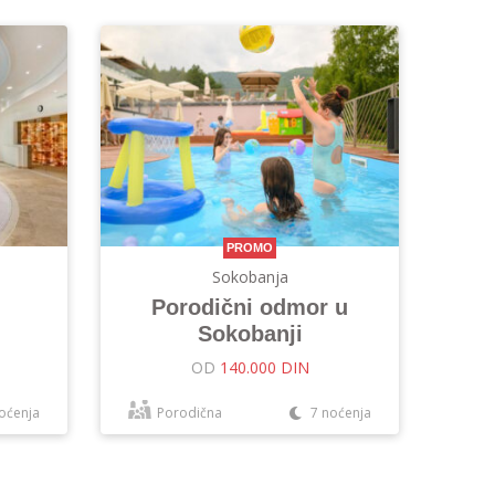
PROMO
Sokobanja
Porodični odmor u
Sokobanji
OD
140.000 DIN
oćenja
Porodična
7 noćenja