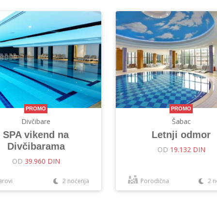
PROMO
PROMO
Divčibare
Šabac
SPA vikend na
Letnji odmor
Divčibarama
OD
19.132 DIN
OD
39.960 DIN
arovi
2 noćenja
Porodična
2 n