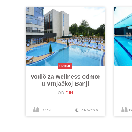
PROMO
Vodič za wellness odmor
u Vrnjačkoj Banji
OD
DIN
Parovi
2 Noćenja
P