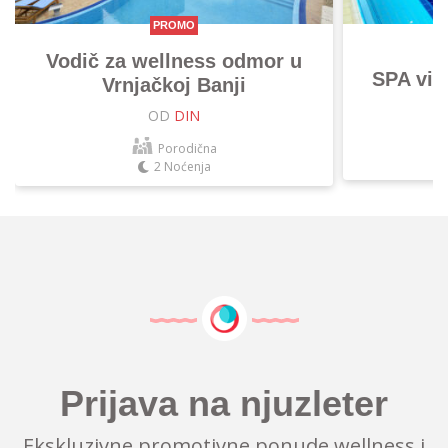
PROMO
Vodič za wellness odmor u
SPA vik
Vrnjačkoj Banji
OD
DIN
Porodična
2 Noćenja
Prijava na njuzleter
Ekskluzivne promotivne ponude wellness i