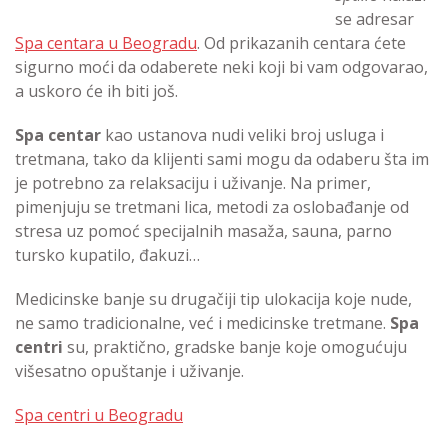
se adresar
Spa centara u Beogradu
. Od prikazanih centara ćete
sigurno moći da odaberete neki koji bi vam odgovarao,
a uskoro će ih biti još.
Spa centar
kao ustanova nudi veliki broj usluga i
tretmana, tako da klijenti sami mogu da odaberu šta im
je potrebno za relaksaciju i uživanje. Na primer,
pimenjuju se tretmani lica, metodi za oslobađanje od
stresa uz pomoć specijalnih masaža, sauna, parno
tursko kupatilo, đakuzi…
Medicinske banje su drugačiji tip ulokacija koje nude,
ne samo tradicionalne, već i medicinske tretmane.
Spa
centri
su, praktično, gradske banje koje omogućuju
višesatno opuštanje i uživanje.
Spa centri u Beogradu