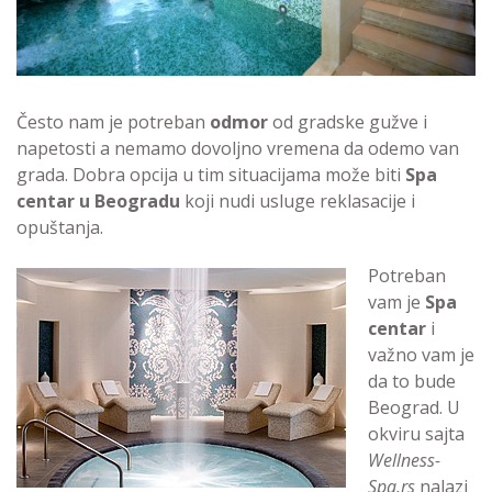
Često nam je potreban
odmor
od gradske gužve i
napetosti a nemamo dovoljno vremena da odemo van
grada. Dobra opcija u tim situacijama može biti
Spa
centar u Beogradu
koji nudi usluge reklasacije i
opuštanja.
Potreban
vam je
Spa
centar
i
važno vam je
da to bude
Beograd. U
okviru sajta
Wellness-
Spa.rs
nalazi