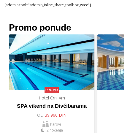
[addthis tool="addthis_inline_share_toolbox_wtee"]
Promo ponude
PROMO
Hotel Crni Vrh
Hot
SPA vikend na Divčibarama
Let
OD
39.960 DIN
O
Parovi
2 noćenja