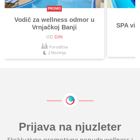
PROMO
Vodič za wellness odmor u
SPA vik
Vrnjačkoj Banji
OD
DIN
Porodična
2 Noćenja
Prijava na njuzleter
Ekskluzivne promotivne ponude wellness i