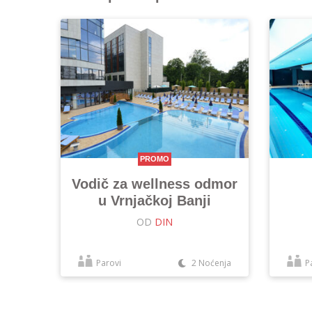
PROMO
Vodič za wellness odmor
u Vrnjačkoj Banji
OD
DIN
Parovi
2 Noćenja
P