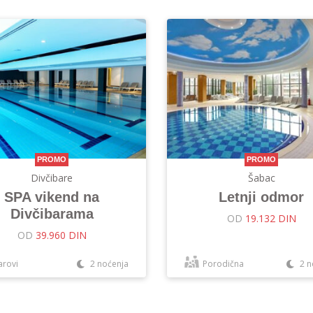
PROMO
PROMO
Divčibare
Šabac
SPA vikend na
Letnji odmor
Divčibarama
OD
19.132 DIN
OD
39.960 DIN
arovi
2 noćenja
Porodična
2 n