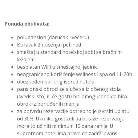
Ponuda obuhvata:
polupansion (doručak i večeru)
Boravak 2 noćenja (pet-ned
smeštaj u standard hotelskoj sobi sa bračnim
ležajem
besplatan WiFi u smeštajnoj jedinici
neograničeno korišćenje wellness i spa od 11-20h
obezbeđen parking ispred hotela
pansionski obroci se služe sa izloženog stola
(švedski sto) ili će gostu biti omogućeno da bira
obrok iz ponuđenih menija
za potvrdu rezervacije potrebno je izvršiti uplatu
od 30%. Ukoliko gost želi da otkaže rezervaciju
mora to učiniti minimum 10 dana ranije. U
suprotnom hotel ima pravo da zadrži avans