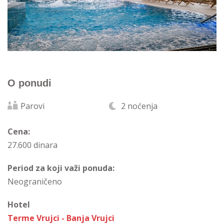
O ponudi
Parovi
2 noćenja
Cena:
27.600 dinara
Period za koji važi ponuda:
Neograničeno
Hotel
Terme Vrujci - Banja Vrujci