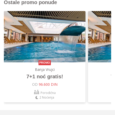
Ostale promo ponude
PROMO
Banja Vrujci
7+1 noć gratis!
7
OD
96.600 DIN
Porodična
2 Noćenja