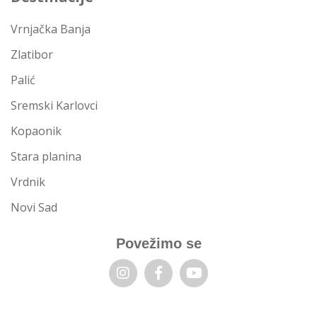
Vrnjačka Banja
Zlatibor
Palić
Sremski Karlovci
Kopaonik
Stara planina
Vrdnik
Novi Sad
Povežimo se