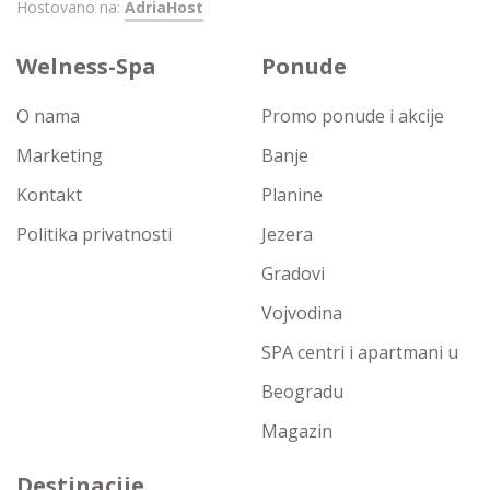
Hostovano na:
AdriaHost
Welness-Spa
Ponude
O nama
Promo ponude i akcije
Marketing
Banje
Kontakt
Planine
Politika privatnosti
Jezera
Gradovi
Vojvodina
SPA centri i apartmani u
Beogradu
Magazin
Destinacije