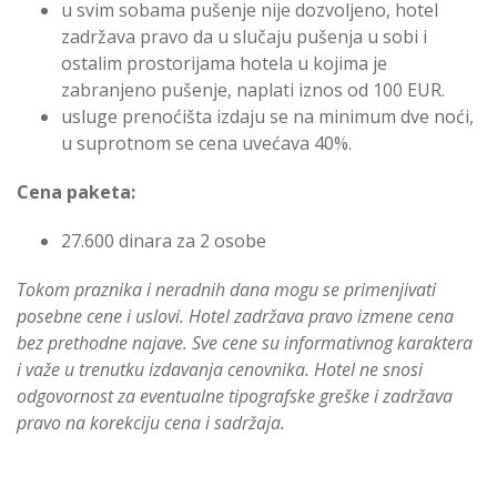
u svim sobama pušenje nije dozvoljeno, hotel
zadržava pravo da u slučaju pušenja u sobi i
ostalim prostorijama hotela u kojima je
zabranjeno pušenje, naplati iznos od 100 EUR.
usluge prenoćišta izdaju se na minimum dve noći,
u suprotnom se cena uvećava 40%.
Cena paketa:
27.600 dinara za 2 osobe
Tokom praznika i neradnih dana mogu se primenjivati
posebne cene i uslovi. Hotel zadržava pravo izmene cena
bez prethodne najave. Sve cene su informativnog karaktera
i važe u trenutku izdavanja cenovnika. Hotel ne snosi
odgovornost za eventualne tipografske greške i zadržava
pravo na korekciju cena i sadržaja.