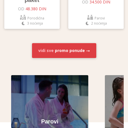
paket
OD
34.500 DIN
OD
48.380 DIN
Porodična
Parovi
3 noćenja
2 noćenja
vidi sve
promo ponude
Parovi