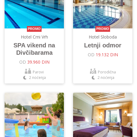
PROMO
PROMO
Hotel Crni Vrh
Hotel Sloboda
SPA vikend na
Letnji odmor
Divčibarama
OD
19.132 DIN
OD
39.960 DIN
Parovi
Porodična
2 noćenja
2 noćenja