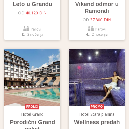
Leto u Grandu
Vikend odmor u
Ramondi
OD
40.120 DIN
OD
37.800 DIN
Parovi
Parovi
3 noćenja
2 noćenja
PROMO
PROMO
Hotel Grand
Hotel Stara planina
Porodični Grand
Wellness predah