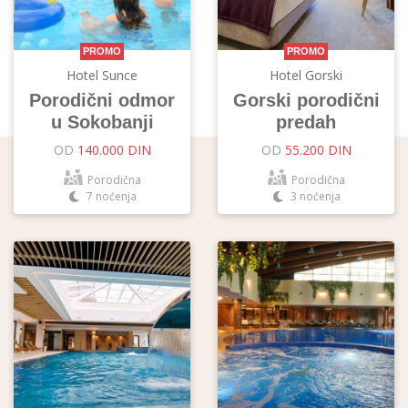
PROMO
PROMO
Hotel Sunce
Hotel Gorski
Porodični odmor
Gorski porodični
u Sokobanji
predah
OD
140.000 DIN
OD
55.200 DIN
Porodična
Porodična
7 noćenja
3 noćenja