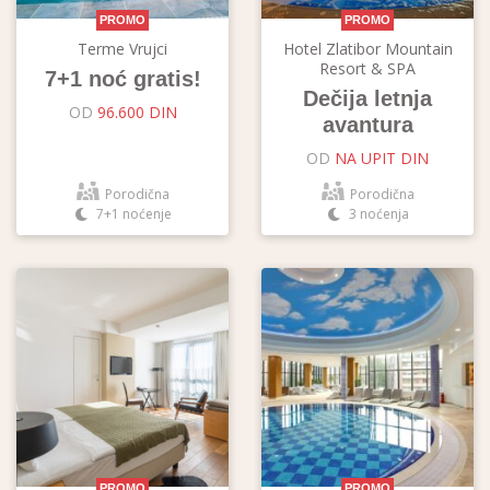
PROMO
PROMO
Terme Vrujci
Hotel Zlatibor Mountain
Resort & SPA
7+1 noć gratis!
Dečija letnja
OD
96.600 DIN
avantura
OD
NA UPIT DIN
Porodična
Porodična
7+1 noćenje
3 noćenja
PROMO
PROMO