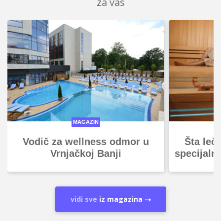
za vas
MAGAZIN
Vodič za wellness odmor u
Šta leč
Vrnjačkoj Banji
specijaln
vidi sve
iz magazina