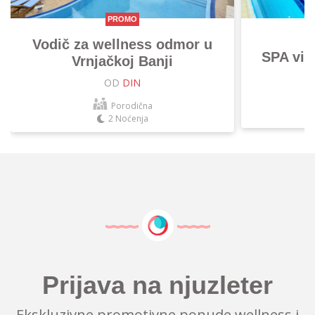
PROMO
Vodič za wellness odmor u
SPA vik
Vrnjačkoj Banji
OD
DIN
Porodična
2 Noćenja
Prijava na njuzleter
Ekskluzivne promotivne ponude wellness i