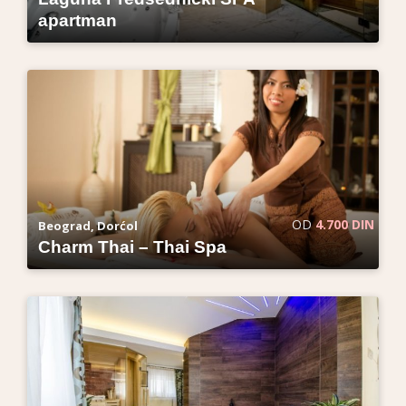
apartman
OD
4.700 DIN
Beograd, Dorćol
Charm Thai – Thai Spa