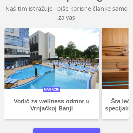
Naš tim istražuje i piše korisne članke samo
za vas
MAGAZIN
Vodič za wellness odmor u
Šta leč
Vrnjačkoj Banji
specijaln