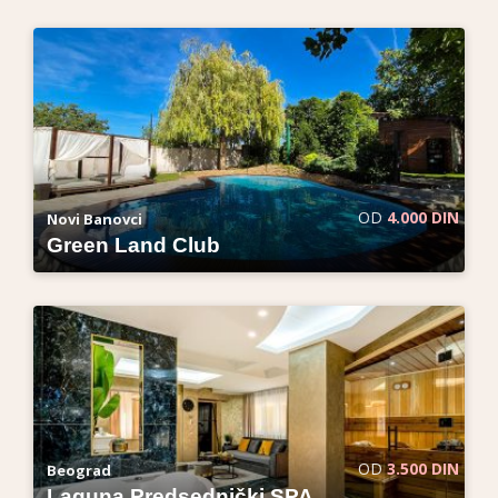
OD
4.000 DIN
Novi Banovci
Green Land Club
OD
3.500 DIN
Beograd
Laguna Predsednički SPA