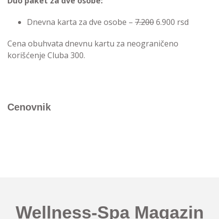
Duo paket za dve osobe:
Dnevna karta za dve osobe –
7.200
6.900 rsd
Cena obuhvata dnevnu kartu za neograničeno
korišćenje Cluba 300.
Cenovnik
Wellness-Spa Magazin