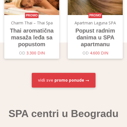
PROMO
PROMO
Charm Thai – Thai Spa
Apartman Laguna SPA
Thai aromatična
Popust radnim
masaža leđa sa
danima u SPA
popustom
apartmanu
OD
3.300 DIN
OD
4.600 DIN
vidi sve
promo ponude
SPA centri u Beogradu