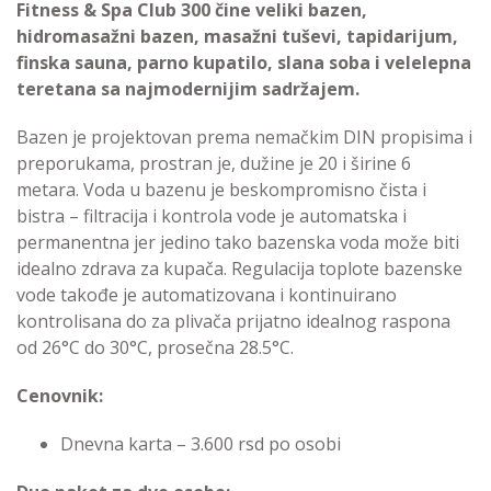
Fitness & Spa Club 300 čine veliki bazen,
hidromasažni bazen, masažni tuševi, tapidarijum,
finska sauna, parno kupatilo, slana soba i velelepna
teretana sa najmodernijim sadržajem.
Bazen je projektovan prema nemačkim DIN propisima i
preporukama, prostran je, dužine je 20 i širine 6
metara. Voda u bazenu je beskompromisno čista i
bistra – filtracija i kontrola vode je automatska i
permanentna jer jedino tako bazenska voda može biti
idealno zdrava za kupača. Regulacija toplote bazenske
vode takođe je automatizovana i kontinuirano
kontrolisana do za plivača prijatno idealnog raspona
od 26°C do 30°C, prosečna 28.5°C.
Cenovnik:
Dnevna karta – 3.600 rsd po osobi