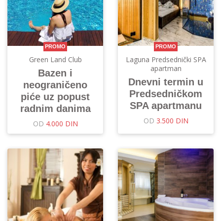
PROMO
PROMO
Green Land Club
Laguna Predsednički SPA
apartman
Bazen i
Dnevni termin u
neograničeno
Predsedničkom
piće uz popust
SPA apartmanu
radnim danima
OD
3.500 DIN
OD
4.000 DIN