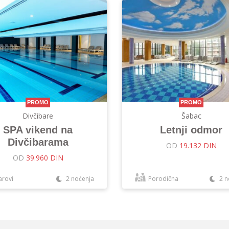
PROMO
PROMO
Divčibare
Šabac
SPA vikend na
Letnji odmor
Divčibarama
OD
19.132 DIN
OD
39.960 DIN
arovi
2 noćenja
Porodična
2 n