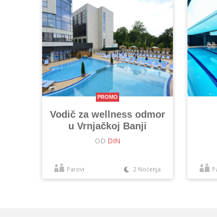
PROMO
Vodič za wellness odmor
u Vrnjačkoj Banji
OD
DIN
Parovi
2 Noćenja
P