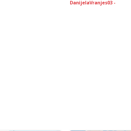
DanijelaVranjes03 -