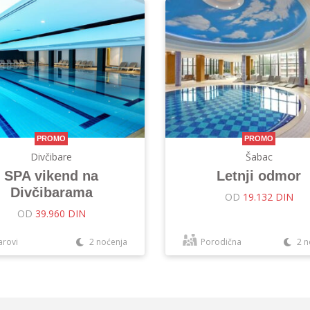
PROMO
PROMO
Divčibare
Šabac
SPA vikend na
Letnji odmor
Divčibarama
OD
19.132 DIN
OD
39.960 DIN
arovi
2 noćenja
Porodična
2 n