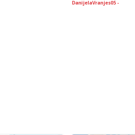
DanijelaVranjes05 -