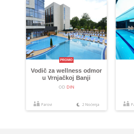
PROMO
Vodič za wellness odmor
u Vrnjačkoj Banji
OD
DIN
Parovi
2 Noćenja
P