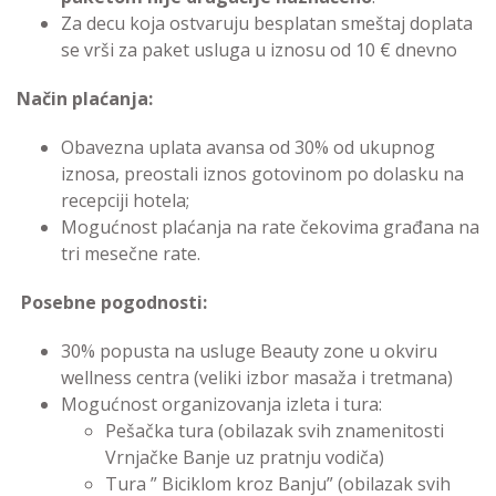
Za decu koja ostvaruju besplatan smeštaj doplata
se vrši za paket usluga u iznosu od 10 € dnevno
Način plaćanja:
Obavezna uplata avansa od 30% od ukupnog
iznosa, preostali iznos gotovinom po dolasku na
recepciji hotela;
Mogućnost plaćanja na rate čekovima građana na
tri mesečne rate.
Posebne pogodnosti:
30% popusta na usluge Beauty zone u okviru
wellness centra (veliki izbor masaža i tretmana)
Mogućnost organizovanja izleta i tura:
Pešačka tura (obilazak svih znamenitosti
Vrnjačke Banje uz pratnju vodiča)
Tura ” Biciklom kroz Banju” (obilazak svih