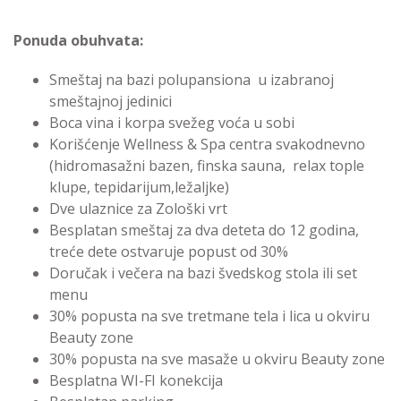
Ponuda obuhvata:
Smeštaj na bazi polupansiona u izabranoj
smeštajnoj jedinici
Boca vina i korpa svežeg voća u sobi
Korišćenje Wellness & Spa centra svakodnevno
(hidromasažni bazen, finska sauna, relax tople
klupe, tepidarijum,ležaljke)
Dve ulaznice za Zološki vrt
Besplatan smeštaj za dva deteta do 12 godina,
treće dete ostvaruje popust od 30%
Doručak i večera na bazi švedskog stola ili set
menu
30% popusta na sve tretmane tela i lica u okviru
Beauty zone
30% popusta na sve masaže u okviru Beauty zone
Besplatna WI-FI konekcija