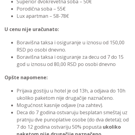
Superior dvokrevetna soba – 50€
Porodična soba – 55€
Lux apartman – 58-78€
U cenu nije uračunato:
Boravišna taksa i osiguranje u iznosu od 150,00
RSD po osobi dnevno.
Boravišna taksa i osiguranje za decu od 7 do 15
god u iznosu od 80,00 RSD po osobi dnevno
Opšte napomene:
Prijava gostiju u hotel je od 13h, a odjava do 10h
ukoliko paketom nije drugačije naznačeno.
Mogućnost kasnije odjave (na zahtev).
Deca do 7 godina ostvaruju besplatan smeštaj uz
pratnju dve punoplative osobe (do dva deteta); od
7 do 12 godina ostvariju 50% popusta
ukoliko
paketom nije drugačije naznačeno
.