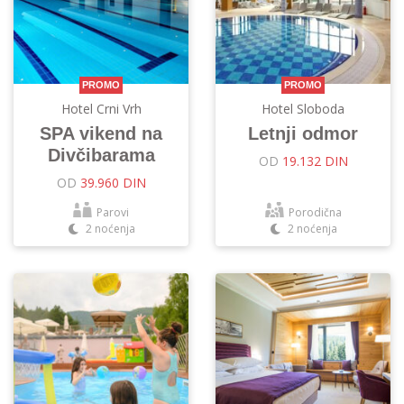
PROMO
PROMO
Hotel Crni Vrh
Hotel Sloboda
SPA vikend na
Letnji odmor
Divčibarama
OD
19.132 DIN
OD
39.960 DIN
Parovi
Porodična
2 noćenja
2 noćenja