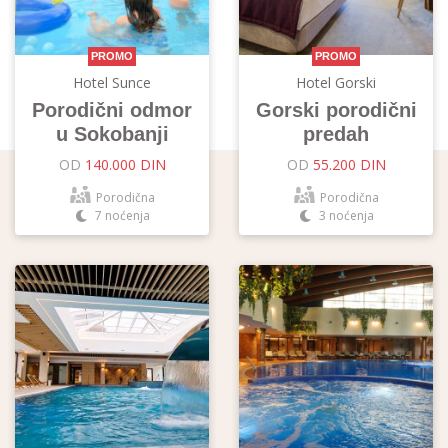
PROMO
PROMO
Hotel Sunce
Hotel Gorski
Porodični odmor
Gorski porodični
u Sokobanji
predah
OD
140.000 DIN
OD
55.200 DIN
Porodična
Porodična
7 noćenja
3 noćenja