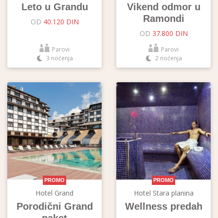
Leto u Grandu
Vikend odmor u
Ramondi
OD
40.120 DIN
OD
37.800 DIN
Parovi
Parovi
3 noćenja
2 noćenja
PROMO
PROMO
Hotel Grand
Hotel Stara planina
Porodični Grand
Wellness predah