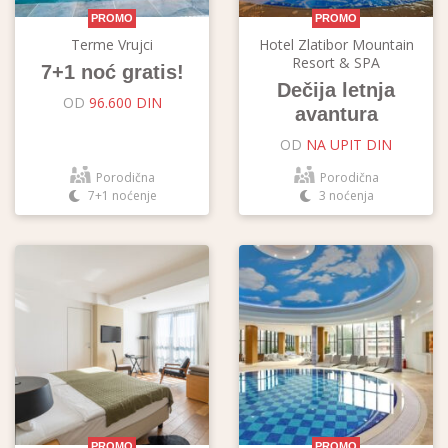
PROMO
PROMO
Terme Vrujci
Hotel Zlatibor Mountain
Resort & SPA
7+1 noć gratis!
Dečija letnja
OD
96.600 DIN
avantura
OD
NA UPIT DIN
Porodična
Porodična
7+1 noćenje
3 noćenja
PROMO
PROMO