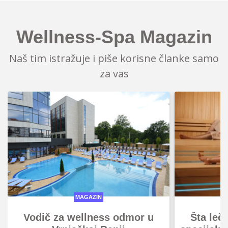
Wellness-Spa Magazin
Naš tim istražuje i piše korisne članke samo
za vas
MAGAZIN
Vodič za wellness odmor u
Šta leč