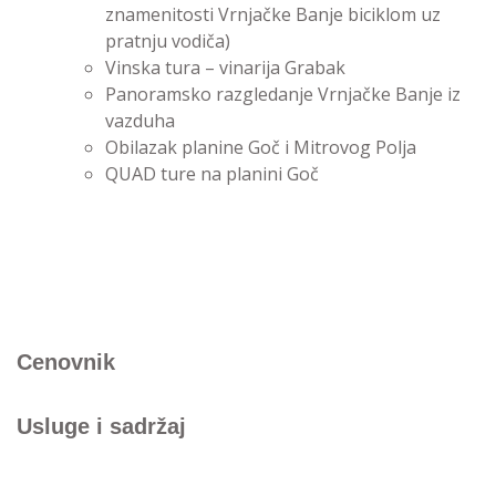
znamenitosti Vrnjačke Banje biciklom uz
pratnju vodiča)
Vinska tura – vinarija Grabak
Panoramsko razgledanje Vrnjačke Banje iz
vazduha
Obilazak planine Goč i Mitrovog Polja
QUAD ture na planini Goč
Cenovnik
Usluge i sadržaj