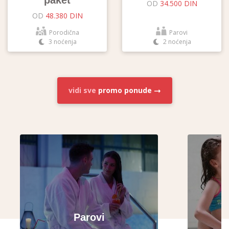
paket
OD
34.500 DIN
OD
48.380 DIN
Porodična
Parovi
3 noćenja
2 noćenja
vidi sve
promo ponude
Parovi