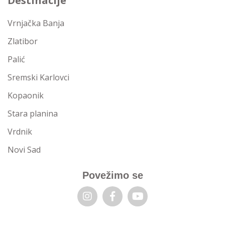
Destinacije
Vrnjačka Banja
Zlatibor
Palić
Sremski Karlovci
Kopaonik
Stara planina
Vrdnik
Novi Sad
Povežimo se