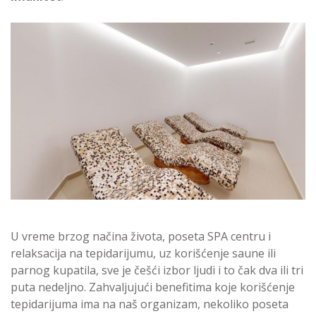
U vreme brzog načina života, poseta SPA centru i
relaksacija na tepidarijumu, uz korišćenje saune ili
parnog kupatila, sve je češći izbor ljudi i to čak dva ili tri
puta nedeljno. Zahvaljujući benefitima koje korišćenje
tepidarijuma ima na naš organizam, nekoliko poseta