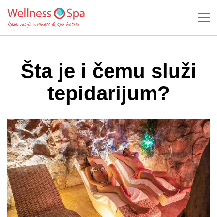
Šta je i čemu služi
tepidarijum?