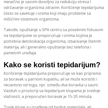
mesečno je sasvim dovoljno za redukciju stresa i
održavanje organizma zdravim. Korišćenje tepidarijuma
često se savetuje i onima koji imaju probleme sa
mišićnim sistemom organizma.
Takođe, opuštanje u SPA centru sa posebnim fokusom
na tepidarijume se preporučuje i onima kojima je
potrebna detoksikacija organizma, izbacivanje štetnih
materija, ali i generalno opuštanje bez telefona i
pametnih uređaja.
Kako se koristi tepidarijum?
Korišćenje tepidarijuma preporučuje se kao priprema
za boravak u parnom kupatilu, ali se može koristiti i
nezavisno od toga, npr. između dva boravka u sauni.
Vazduh u prostoriji sa tepidarijum klupama je srednje
vlažnosti, a preporučen boravak je 15-20 minuta.
Tople klupe su izrađene od tvrdog materijala, ali