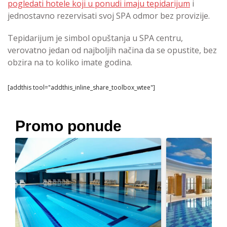
pogledati hotele koji u ponudi imaju tepidarijum
i
jednostavno rezervisati svoj SPA odmor bez provizije.
Tepidarijum je simbol opuštanja u SPA centru,
verovatno jedan od najboljih načina da se opustite, bez
obzira na to koliko imate godina.
[addthis tool="addthis_inline_share_toolbox_wtee"]
Promo ponude