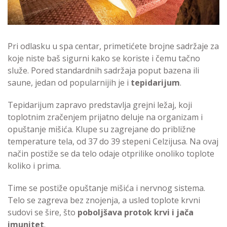
Pri odlasku u spa centar, primetićete brojne sadržaje za
koje niste baš sigurni kako se koriste i čemu tačno
služe. Pored standardnih sadržaja poput bazena ili
saune, jedan od popularnijih je i
tepidarijum
.
Tepidarijum zapravo predstavlja grejni ležaj, koji
toplotnim zračenjem prijatno deluje na organizam i
opuštanje mišića. Klupe su zagrejane do približne
temperature tela, od 37 do 39 stepeni Celzijusa. Na ovaj
način postiže se da telo odaje otprilike onoliko toplote
koliko i prima.
Time se postiže opuštanje mišića i nervnog sistema.
Telo se zagreva bez znojenja, a usled toplote krvni
sudovi se šire, što
poboljšava protok krvi i jača
imunitet
.