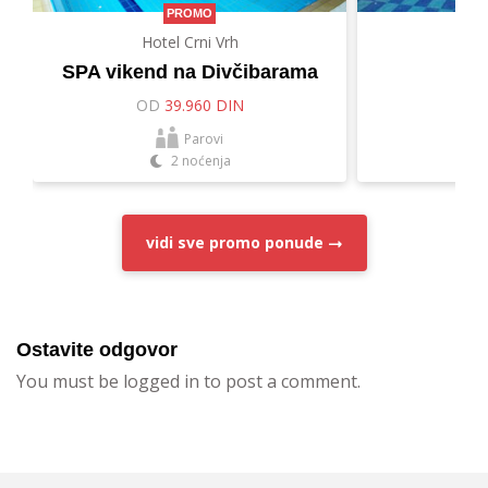
PROMO
Hotel Crni Vrh
Hot
SPA vikend na Divčibarama
Let
OD
39.960 DIN
O
Parovi
2 noćenja
vidi sve
promo ponude
Ostavite odgovor
You must be logged in to post a comment.