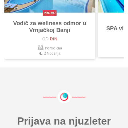
PROMO
Vodič za wellness odmor u
SPA vik
Vrnjačkoj Banji
OD
DIN
Porodična
2 Noćenja
Prijava na njuzleter