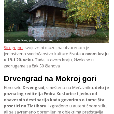
Staro selo Sirogojno. Izvor: sirogojno.rs
Sirogojno
, svojevrsni muzej na otvorenom je
jedinstveno svedočanstvo kulture života
u ovom kraju
u 19. i 20. veku.
Tada, u ovom kraju, živelo se u
zadrugama sa čak 50 članova.
Drvengrad na Mokroj gori
Etno selo
Drvengrad
, smešteno na Mećavniku,
delo je
poznatog reditelja Emira Kusturice i jedna od
obaveznih destinacija kada govorimo o tome šta
posetiti na Zlatiboru.
Izgrađeno u autentičnom stilu,
ali sa savremeno opremljenim objektima predstavlja