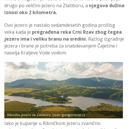
drugo po veličini jezero na Zlatiboru, a
njegova dužina
iznosi oko 2 kilometra.
Ovo jezero je nastalo sedamdesetih godina prošlog
veka kada je
pregrađena reka Crni Rzav zbog čegea
jezero ima i veliku branu na sredini.
Razlog izgradnje
jezera i brane je potreba za snabdevanjem Čajetine i
naselja Kraljeve Vode vodom.
Ribničko jezero na Zlatiboru. Izvor: goldgondola.rs
Iako je kupanje u Ribničkom jezeru zvanično