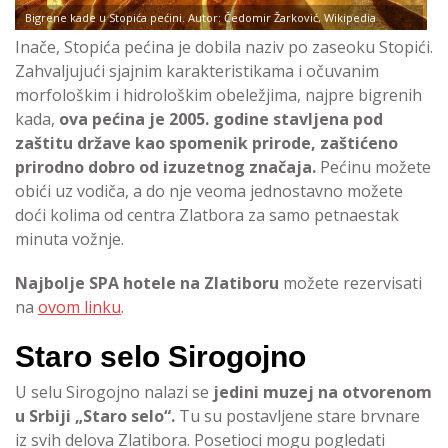
Bigrene kade u Stopića pećini. Autor: Čedomir Žarković, Wikipedia
Inače, Stopića pećina je dobila naziv po zaseoku Stopići.
Zahvaljujući sjajnim karakteristikama i očuvanim
morfološkim i hidrološkim obeležjima, najpre bigrenih
kada,
ova pećina je 2005. godine stavljena pod
zaštitu države kao spomenik prirode, zaštićeno
prirodno dobro od izuzetnog značaja.
Pećinu možete
obići uz vodiča, a do nje veoma jednostavno možete
doći kolima od centra Zlatbora za samo petnaestak
minuta vožnje.
Najbolje SPA hotele na Zlatiboru
možete rezervisati
na
ovom linku
.
Staro selo Sirogojno
U selu Sirogojno nalazi se
jedini muzej na otvorenom
u Srbiji „Staro selo“.
Tu su postavljene stare brvnare
iz svih delova Zlatibora. Posetioci mogu pogledati