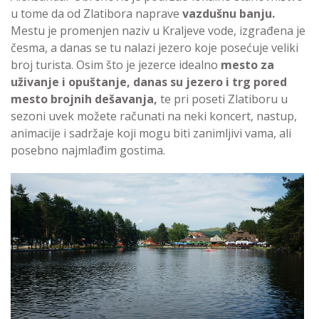
u tome da od Zlatibora naprave
vazdušnu banju.
Mestu je promenjen naziv u Kraljeve vode, izgrađena je
česma, a danas se tu nalazi jezero koje posećuje veliki
broj turista. Osim što je jezerce idealno
mesto za
uživanje i opuštanje, danas su jezero i trg pored
mesto brojnih dešavanja,
te pri poseti Zlatiboru u
sezoni uvek možete računati na neki koncert, nastup,
animacije i sadržaje koji mogu biti zanimljivi vama, ali
posebno najmlađim gostima.