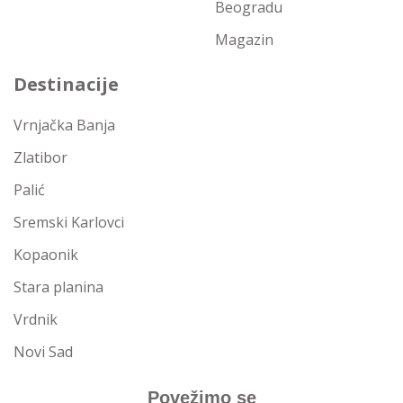
Beogradu
Magazin
Destinacije
Vrnjačka Banja
Zlatibor
Palić
Sremski Karlovci
Kopaonik
Stara planina
Vrdnik
Novi Sad
Povežimo se