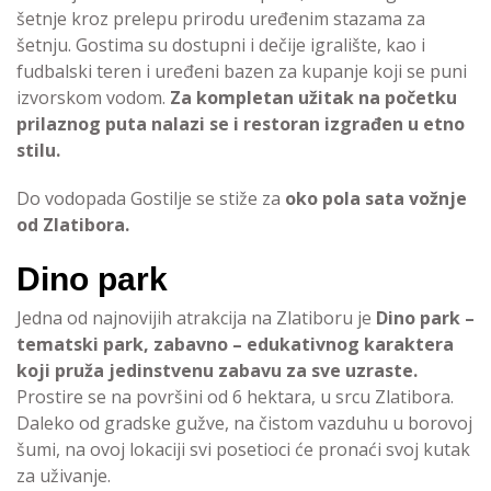
šetnje kroz prelepu prirodu uređenim stazama za
šetnju. Gostima su dostupni i dečije igralište, kao i
fudbalski teren i uređeni bazen za kupanje koji se puni
izvorskom vodom.
Za kompletan užitak na početku
prilaznog puta nalazi se i restoran izgrađen u etno
stilu.
Do vodopada Gostilje se stiže za
oko pola sata vožnje
od Zlatibora.
Dino park
Jedna od najnovijih atrakcija na Zlatiboru je
Dino park –
tematski park, zabavno – edukativnog karaktera
koji pruža jedinstvenu zabavu za sve uzraste.
Prostire se na površini od 6 hektara, u srcu Zlatibora.
Daleko od gradske gužve, na čistom vazduhu u borovoj
šumi, na ovoj lokaciji svi posetioci će pronaći svoj kutak
za uživanje.