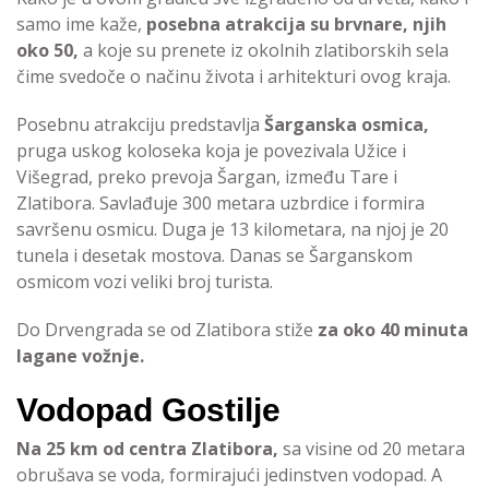
samo ime kaže,
posebna atrakcija su brvnare, njih
oko 50,
a koje su prenete iz okolnih zlatiborskih sela
čime svedoče o načinu života i arhitekturi ovog kraja.
Posebnu atrakciju predstavlja
Šarganska osmica,
pruga uskog koloseka koja je povezivala Užice i
Višegrad, preko prevoja Šargan, između Tare i
Zlatibora. Savlađuje 300 metara uzbrdice i formira
savršenu osmicu. Duga je 13 kilometara, na njoj je 20
tunela i desetak mostova. Danas se Šarganskom
osmicom vozi veliki broj turista.
Do Drvengrada se od Zlatibora stiže
za oko 40 minuta
lagane vožnje.
Vodopad Gostilje
Na 25 km od centra Zlatibora,
sa visine od 20 metara
obrušava se voda, formirajući jedinstven vodopad. A