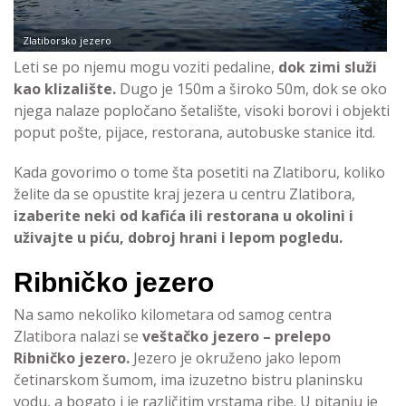
Zlatiborsko jezero
Leti se po njemu mogu voziti pedaline,
dok zimi služi
kao klizalište.
Dugo je 150m a široko 50m, dok se oko
njega nalaze popločano šetalište, visoki borovi i objekti
poput pošte, pijace, restorana, autobuske stanice itd.
Kada govorimo o tome šta posetiti na Zlatiboru, koliko
želite da se opustite kraj jezera u centru Zlatibora,
izaberite neki od kafića ili restorana u okolini i
uživajte u piću, dobroj hrani i lepom pogledu.
Ribničko jezero
Na samo nekoliko kilometara od samog centra
Zlatibora nalazi se
veštačko jezero – prelepo
Ribničko jezero.
Jezero je okruženo jako lepom
četinarskom šumom, ima izuzetno bistru planinsku
vodu, a bogato i je različitim vrstama ribe. U pitanju je