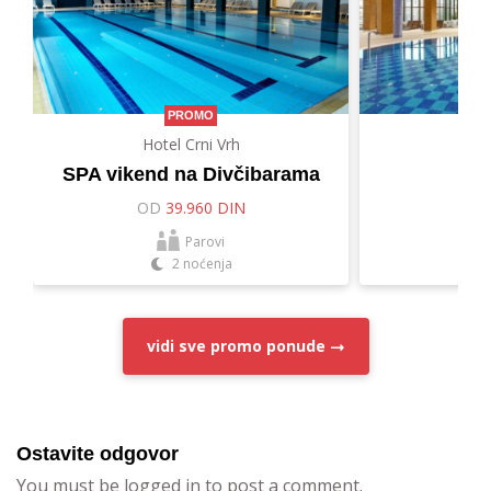
PROMO
Hotel Crni Vrh
Hot
SPA vikend na Divčibarama
Let
OD
39.960 DIN
O
Parovi
2 noćenja
vidi sve
promo ponude
Ostavite odgovor
You must be logged in to post a comment.