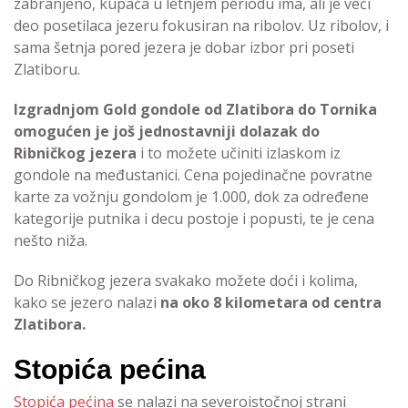
zabranjeno, kupača u letnjem periodu ima, ali je veći
deo posetilaca jezeru fokusiran na ribolov. Uz ribolov, i
sama šetnja pored jezera je dobar izbor pri poseti
Zlatiboru.
Izgradnjom Gold gondole od Zlatibora do Tornika
omogućen je još jednostavniji dolazak do
Ribničkog jezera
i to možete učiniti izlaskom iz
gondole na međustanici. Cena pojedinačne povratne
karte za vožnju gondolom je 1.000, dok za određene
kategorije putnika i decu postoje i popusti, te je cena
nešto niža.
Do Ribničkog jezera svakako možete doći i kolima,
kako se jezero nalazi
na oko 8 kilometara od centra
Zlatibora.
Stopića pećina
Stopića pećina
se nalazi na severoistočnoj strani