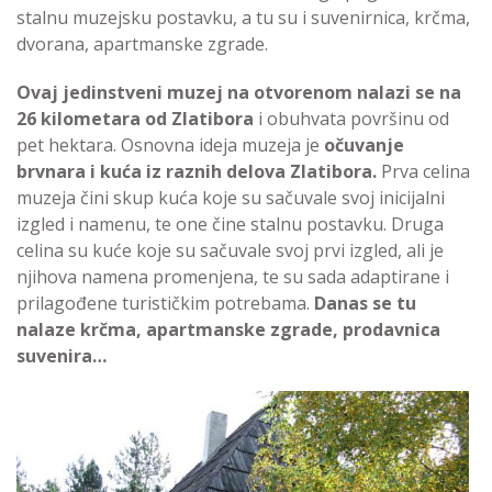
stalnu muzejsku postavku, a tu su i suvenirnica, krčma,
dvorana, apartmanske zgrade.
Ovaj jedinstveni muzej na otvorenom nalazi se na
26 kilometara od Zlatibora
i obuhvata površinu od
pet hektara. Osnovna ideja muzeja je
očuvanje
brvnara i kuća iz raznih delova Zlatibora.
Prva celina
muzeja čini skup kuća koje su sačuvale svoj inicijalni
izgled i namenu, te one čine stalnu postavku. Druga
celina su kuće koje su sačuvale svoj prvi izgled, ali je
njihova namena promenjena, te su sada adaptirane i
prilagođene turističkim potrebama.
Danas se tu
nalaze krčma, apartmanske zgrade, prodavnica
suvenira…