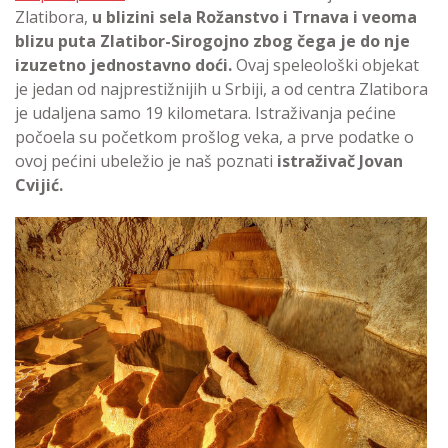
Zlatibora,
u blizini sela Rožanstvo i Trnava i veoma
blizu puta Zlatibor-Sirogojno zbog čega je do nje
izuzetno jednostavno doći.
Ovaj speleološki objekat
je jedan od najprestižnijih u Srbiji, a od centra Zlatibora
je udaljena samo 19 kilometara. Istraživanja pećine
počoela su početkom prošlog veka, a prve podatke o
ovoj pećini ubeležio je naš poznati
istraživač Jovan
Cvijić.