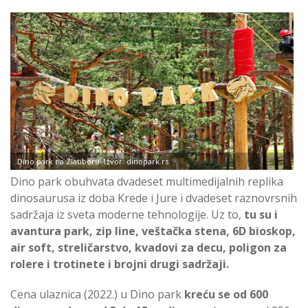
Dino park na Zlatiboru. Izvor: dinopark.rs
Dino park obuhvata dvadeset multimedijalnih replika
dinosaurusa iz doba Krede i Jure i dvadeset raznovrsnih
sadržaja iz sveta moderne tehnologije. Uz to,
tu su i
avantura park, zip line, veštačka stena, 6D bioskop,
air soft, streličarstvo, kvadovi za decu, poligon za
rolere i trotinete i brojni drugi sadržaji.
Cena ulaznica (2022.) u Dino park
kreću se od 600