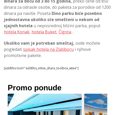
dinara za decu od 3 do 15 godina,
preko cene od 850
dinara za odrasle osobe, do paketa za porodice od 1200
dinara pa naviše. Poseta
Dino parku biće posebno
jednostavna ukoliko ste smešteni u nekom od
sjajnih hotela
u neposrednoj blizini parka, poput
hotela Konak
,
hotela Buket
,
Čigota
…
Ukoliko vam je potreban smeštaj,
ovde možete
pogledati
spisak hotela na Zlatiboru
i njihove
promotivne pakete.
[addthis tool="addthis_inline_share_toolbox_wtee"]
Promo ponude