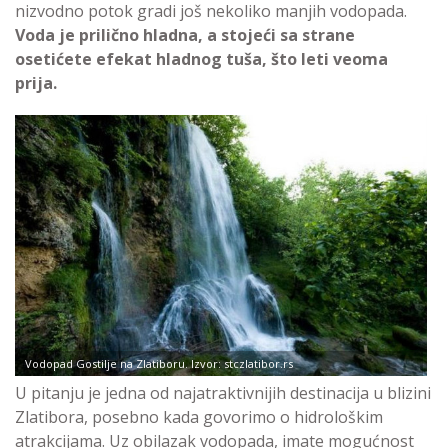
nizvodno potok gradi još nekoliko manjih vodopada.
Voda je prilično hladna, a stojeći sa strane
osetićete efekat hladnog tuša, što leti veoma
prija.
Vodopad Gostilje na Zlatiboru. Izvor: stczlatibor.rs
U pitanju je jedna od najatraktivnijih destinacija u blizini
Zlatibora, posebno kada govorimo o hidrološkim
atrakcijama. Uz obilazak vodopada, imate mogućnost