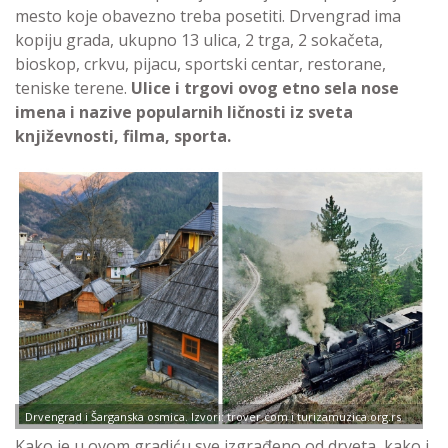
mesto koje obavezno treba posetiti. Drvengrad ima
kopiju grada, ukupno 13 ulica, 2 trga, 2 sokačeta,
bioskop, crkvu, pijacu, sportski centar, restorane,
teniske terene.
Ulice i trgovi ovog etno sela nose
imena i nazive popularnih ličnosti iz sveta
književnosti, filma, sporta.
Drvengrad i Šarganska osmica. Izvori: trover.com i turizamuzica.org.rs
Kako je u ovom gradiću sve izgrađeno od drveta, kako i