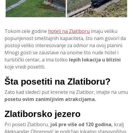
Tokom cele godine
hoteli na Zlatiboru
imaju veliku
popunjenost smeštajnih kapaciteta, što nam govori da
postoji veliko interesovanje za odmor na ovoj planini.
Mnogi gosti se zaustave na onome što nude hotel i
turistički centar, a ima toliko
lepih lokacija u blizini
koje vredi posetiti.
Šta posetiti na Zlatiboru?
Zato kad sledeći put krenete na Zlatibor, imajte na umu
posetu ovim zanimljivim atrakcijama.
Zlatiborsko jezero
Pri poseti Zlatiboru,
još pre više od 120 godina,
kralj
Aleksandar Obrenović je podržao lokalno stanovništvo