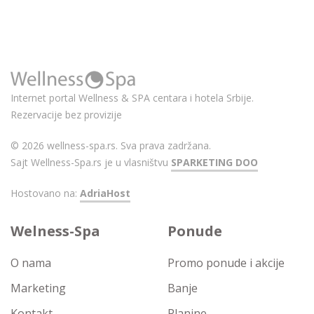
Internet portal Wellness & SPA centara i hotela Srbije.
Rezervacije bez provizije
© 2026 wellness-spa.rs. Sva prava zadržana.
Sajt Wellness-Spa.rs je u vlasništvu
SPARKETING DOO
Hostovano na:
AdriaHost
Welness-Spa
Ponude
O nama
Promo ponude i akcije
Marketing
Banje
Kontakt
Planine