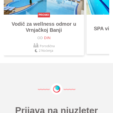
PROMO
Vodič za wellness odmor u
SPA vik
Vrnjačkoj Banji
OD
DIN
Porodična
2 Noćenja
Prijava na njuzleter