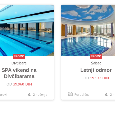
PROMO
PROMO
Divčibare
Šabac
SPA vikend na
Letnji odmor
Divčibarama
OD
19.132 DIN
OD
39.960 DIN
arovi
2 noćenja
Porodična
2 n