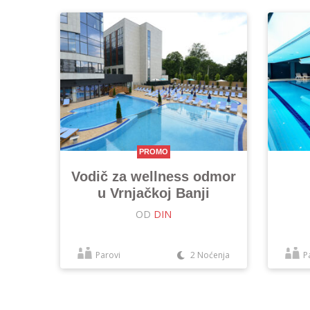
PROMO
Vodič za wellness odmor
u Vrnjačkoj Banji
OD
DIN
Parovi
2 Noćenja
P