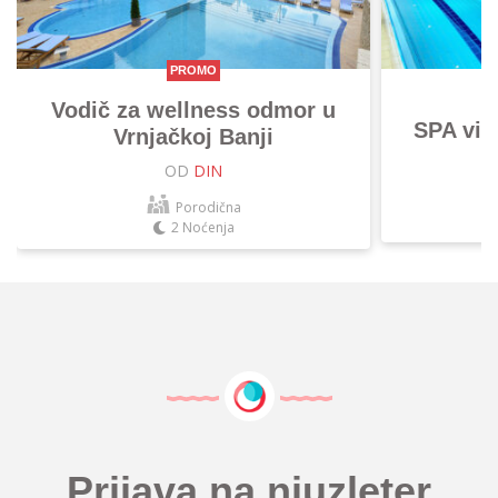
PROMO
Vodič za wellness odmor u
SPA vik
Vrnjačkoj Banji
OD
DIN
Porodična
2 Noćenja
Prijava na njuzleter