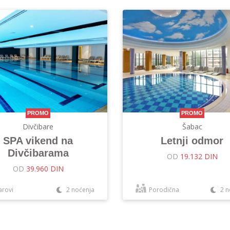
PROMO
PROMO
Divčibare
Šabac
SPA vikend na
Letnji odmor
Divčibarama
OD
19.132 DIN
OD
39.960 DIN
arovi
2 noćenja
Porodična
2 n