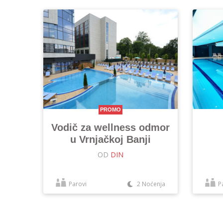
PROMO
Vodič za wellness odmor
u Vrnjačkoj Banji
OD
DIN
Parovi
2 Noćenja
P