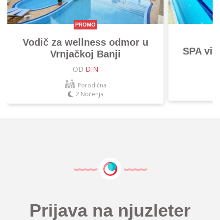
PROMO
Vodič za wellness odmor u
SPA vik
Vrnjačkoj Banji
OD
DIN
Porodična
2 Noćenja
Prijava na njuzleter