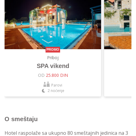
PROMO
Priboj
SPA vikend
OD
25.800 DIN
Parovi
2 noćenje
O smeštaju
Hotel raspolaže sa ukupno 80 smeštajnih jedinica na 3