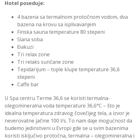
Hotel poseduje:
4 bazena sa termalnom protočnom vodom, dva
bazena na krovu sa isplivavanjem
Finska sauna temperature 80 stepeni
Slana soba
Đakuzi
Tri relax zone
Tri relaks sunčane zone
Tepidarijum – tople klupe temperature 36,6
stepeni
Caffe bar
U Spa centru Terme 36,6 se koristi termalna-
olegomineralna voda temperature 36,6°C – što je
idealna temperatura zdravog čovečijeg tela, a izvor je
neverovatne jačine 100 l/s. To nam daje mogućnost da
budemo jedinstveni u Evropi gde se u svim bazenima
koristi isključivo protočna, termalna – olegomineralna i