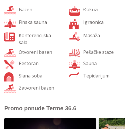
Bazen
Đakuzi
Finska sauna
Igraonica
Konferencijska
Masaža
sala
Otvoreni bazen
Pešačke staze
Restoran
Sauna
Slana soba
Tepidarijum
Zatvoreni bazen
Promo ponude Terme 36.6