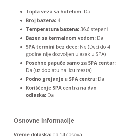
Topla veza sa hotelom:
Da
Broj bazena:
4
Temperatura bazena:
36.6 stepeni
Bazen sa termalnom vodom:
Da
SPA termini bez dece:
Ne (Deci do 4
godine nije dozvoljen ulazak u SPA)
Posebne papuče samo za SPA centar:
Da (uz doplatu na licu mesta)
Podno grejanje u SPA centru:
Da
Korišćenje SPA centra na dan
odlaska:
Da
Osnovne informacije
Vreme dolaska:
od 14 časova