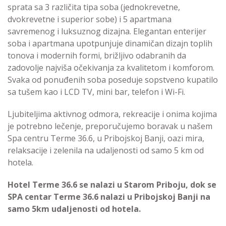
sprata sa 3 različita tipa soba (jednokrevetne,
dvokrevetne i superior sobe) i 5 apartmana
savremenog i luksuznog dizajna. Elegantan enterijer
soba i apartmana upotpunjuje dinamičan dizajn toplih
tonova i modernih formi, brižljivo odabranih da
zadovolje najviša očekivanja za kvalitetom i komforom.
Svaka od ponuđenih soba poseduje sopstveno kupatilo
sa tušem kao i LCD TV, mini bar, telefon i Wi-Fi.
Ljubiteljima aktivnog odmora, rekreacije i onima kojima
je potrebno lečenje, preporučujemo boravak u našem
Spa centru Terme 36.6, u Pribojskoj Banji, oazi mira,
relaksacije i zelenila na udaljenosti od samo 5 km od
hotela.
Hotel Terme 36.6 se nalazi u Starom Priboju, dok se
SPA centar Terme 36.6 nalazi u Pribojskoj Banji na
samo 5km udaljenosti od hotela.