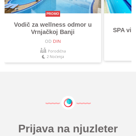
PROMO
Vodič za wellness odmor u
SPA vik
Vrnjačkoj Banji
OD
DIN
Porodična
2 Noćenja
Prijava na njuzleter