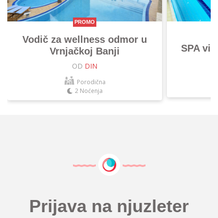
PROMO
Vodič za wellness odmor u
SPA vik
Vrnjačkoj Banji
OD
DIN
Porodična
2 Noćenja
Prijava na njuzleter