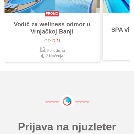
PROMO
Vodič za wellness odmor u
SPA vik
Vrnjačkoj Banji
OD
DIN
Porodična
2 Noćenja
Prijava na njuzleter