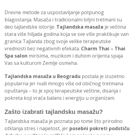
Drevne metode za uspostavljanje potpunog
blagostanja. Masaža i tradicionalni biljni tretmani su
deo tajlandske istorije.
Tajlandska masaža
je veština
stara više hiljada godina koja se sve više praktikuje van
granica Tajlanda zbog svoje velike terapeutske
vrednosti bez negativnih efekata.
Charm Thai –
Thai
Spa salon
mirisima, muzikom i duhom orijenta spaja
Vas sa kulturom Zemlje osmeha.
Tajlandska masaža u Beogradu
postala je izuzetno
popularna jer nudi mnogo više od običnog tretmana
opuštanja – to je spoj terapeutske veštine, disanja i
pokreta koji vraća balans i energiju u organizam.
Zašto izabrati tajlandsku masažu?
Tajlandska masaža je poznata po tome što prirodno
otklanja stres i napetost, jer
posebni pokreti podstiču