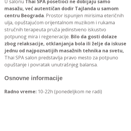
U salonu
Thai SPA posetioci ne dobijaju samo
masažu, već autentičan dodir Tajlanda u samom
centru Beograda
. Prostor ispunjen mirisima eteričnih
ulja, opuštajućom orijentalnom muzikom i rukama
stručnih terapeuta pruža jedinstveno iskustvo
potpunog mira i regeneracije.
Bilo da gosti dolaze
zbog relaksacije, otklanjanja bola ili želje da iskuse
jednu od najpoznatijih masažnih tehnika na svetu,
Thai SPA salon predstavlja pravo mesto za potpuno
opuštanje i povratak unutrašnjeg balansa.
Osnovne informacije
Radno vreme:
10-22h (ponedeljkom ne radi)