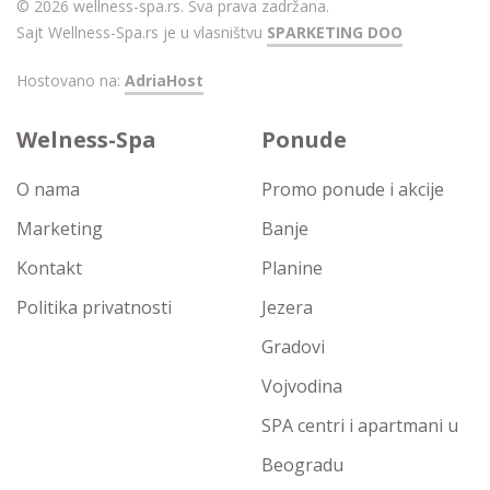
© 2026 wellness-spa.rs. Sva prava zadržana.
Sajt Wellness-Spa.rs je u vlasništvu
SPARKETING DOO
Hostovano na:
AdriaHost
Welness-Spa
Ponude
O nama
Promo ponude i akcije
Marketing
Banje
Kontakt
Planine
Politika privatnosti
Jezera
Gradovi
Vojvodina
SPA centri i apartmani u
Beogradu