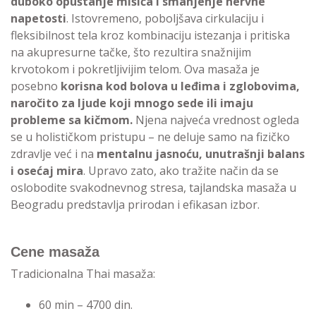
duboko opuštanje mišića i smanjenje nervne
napetosti
. Istovremeno, poboljšava cirkulaciju i
fleksibilnost tela kroz kombinaciju istezanja i pritiska
na akupresurne tačke, što rezultira snažnijim
krvotokom i pokretljivijim telom. Ova masaža je
posebno
korisna kod bolova u leđima i zglobovima,
naročito za ljude koji mnogo sede ili imaju
probleme sa kičmom.
Njena najveća vrednost ogleda
se u holističkom pristupu – ne deluje samo na fizičko
zdravlje već i na
mentalnu jasnoću, unutrašnji balans
i osećaj mira
. Upravo zato, ako tražite način da se
oslobodite svakodnevnog stresa, tajlandska masaža u
Beogradu predstavlja prirodan i efikasan izbor.
Cene masaža
Tradicionalna Thai masaža:
60 min – 4700 din.