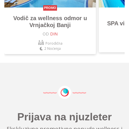
PROMO
Vodič za wellness odmor u
SPA vik
Vrnjačkoj Banji
OD
DIN
Porodična
2 Noćenja
Prijava na njuzleter
Ekskluzivne promotivne ponude wellness i