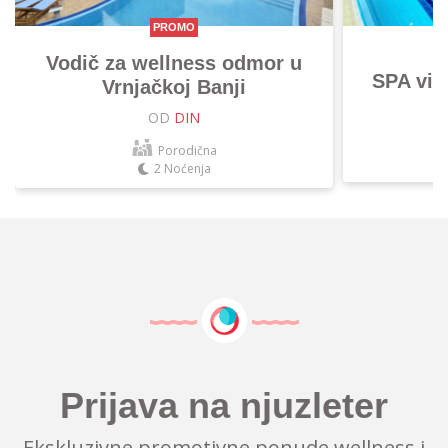
PROMO
Vodič za wellness odmor u
SPA vik
Vrnjačkoj Banji
OD
DIN
Porodična
2 Noćenja
Prijava na njuzleter
Ekskluzivne promotivne ponude wellness i