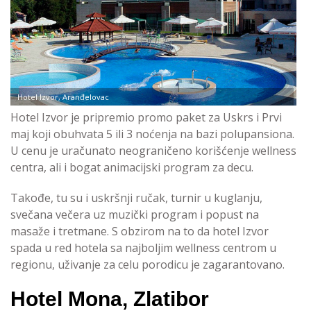
Hotel Izvor, Aranđelovac
Hotel Izvor je pripremio promo paket za Uskrs i Prvi
maj koji obuhvata 5 ili 3 noćenja na bazi polupansiona.
U cenu je uračunato neograničeno korišćenje wellness
centra, ali i bogat animacijski program za decu.
Takođe, tu su i uskršnji ručak, turnir u kuglanju,
svečana večera uz muzički program i popust na
masaže i tretmane. S obzirom na to da hotel Izvor
spada u red hotela sa najboljim wellness centrom u
regionu, uživanje za celu porodicu je zagarantovano.
Hotel Mona, Zlatibor