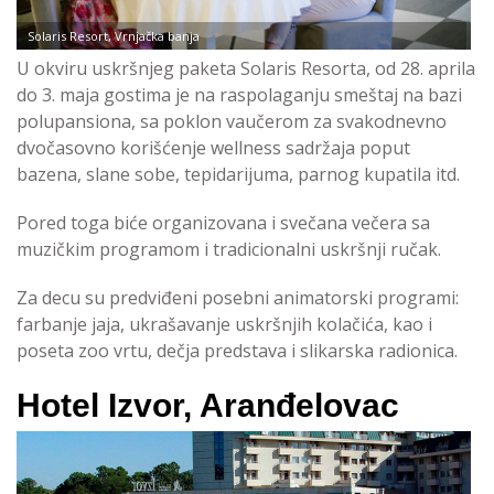
Solaris Resort, Vrnjačka banja
U okviru uskršnjeg paketa Solaris Resorta, od 28. aprila
do 3. maja gostima je na raspolaganju smeštaj na bazi
polupansiona, sa poklon vaučerom za svakodnevno
dvočasovno korišćenje wellness sadržaja poput
bazena, slane sobe, tepidarijuma, parnog kupatila itd.
Pored toga biće organizovana i svečana večera sa
muzičkim programom i tradicionalni uskršnji ručak.
Za decu su predviđeni posebni animatorski programi:
farbanje jaja, ukrašavanje uskršnjih kolačića, kao i
poseta zoo vrtu, dečja predstava i slikarska radionica.
Hotel Izvor, Aranđelovac