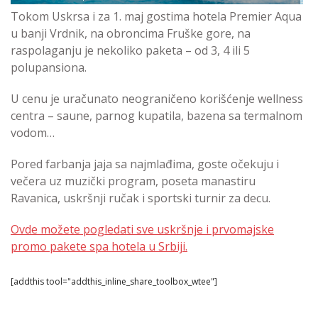
Tokom Uskrsa i za 1. maj gostima hotela Premier Aqua
u banji Vrdnik, na obroncima Fruške gore, na
raspolaganju je nekoliko paketa – od 3, 4 ili 5
polupansiona.
U cenu je uračunato neograničeno korišćenje wellness
centra – saune, parnog kupatila, bazena sa termalnom
vodom…
Pored farbanja jaja sa najmlađima, goste očekuju i
večera uz muzički program, poseta manastiru
Ravanica, uskršnji ručak i sportski turnir za decu.
Ovde možete pogledati sve uskršnje i prvomajske
promo pakete spa hotela u Srbiji.
[addthis tool="addthis_inline_share_toolbox_wtee"]