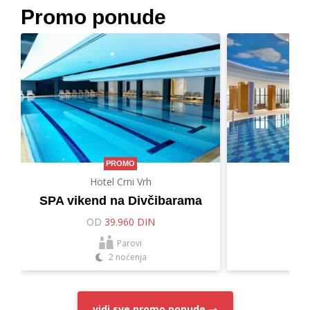
Promo ponude
PROMO
Hotel Crni Vrh
Hot
SPA vikend na Divčibarama
Let
OD
39.960 DIN
O
Parovi
2 noćenja
vidi sve
promo ponude