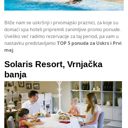
Bliže nam se uskršnji i prvomajski praznici, za koje su
domaći spa hoteli pripremili zanimljive promo ponude.
Uveliko već radimo rezervacije za taj period, pa vam u
nastavku predstavljamo
TOP 5 ponuda za Uskrs i Prvi
maj
.
Solaris Resort, Vrnjačka
banja