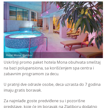
Hotel Mona, Zlatibor
Uskršnji promo paket hotela Mona obuhvata smeštaj
na bazi polupansiona, sa korišćenjem spa centra i
zabavnim programom za decu.
U pratnji dve odrasle osobe, deca uzrasta do 7 godina
imaju gratis boravak.
Za najmlađe goste predviđene su i pozorišne
predstave, koje će im boravak na Zlatiboru dodatno