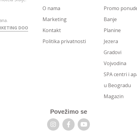
O nama
Promo ponude 
Marketing
Banje
ana.
RKETING DOO
Kontakt
Planine
Politika privatnosti
Jezera
Gradovi
Vojvodina
SPA centri i a
u Beogradu
Magazin
Povežimo se