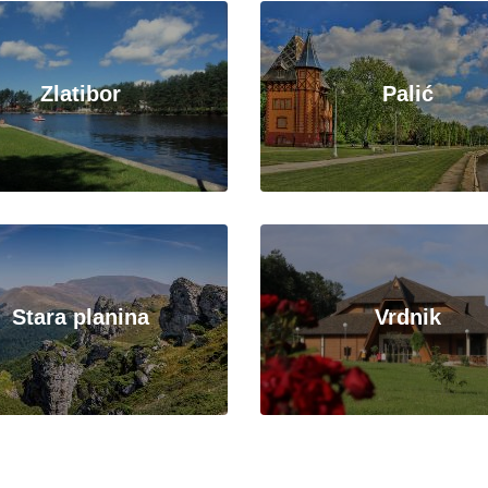
Zlatibor
Palić
Stara planina
Vrdnik