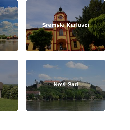
Sremski Karlovci
Novi Sad