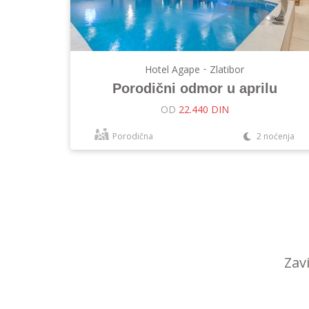
Hotel Agape
-
Zlatibor
Porodični odmor u aprilu
OD
22.440 DIN
Porodična
2 noćenja
Zav