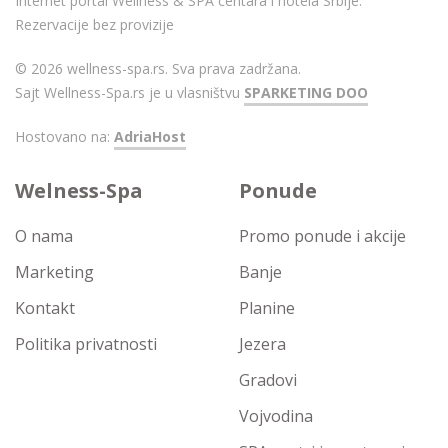
Internet portal Wellness & SPA centara i hotela Srbije.
Rezervacije bez provizije
© 2026 wellness-spa.rs. Sva prava zadržana.
Sajt Wellness-Spa.rs je u vlasništvu
SPARKETING DOO
Hostovano na:
AdriaHost
Welness-Spa
Ponude
O nama
Promo ponude i akcije
Marketing
Banje
Kontakt
Planine
Politika privatnosti
Jezera
Gradovi
Vojvodina