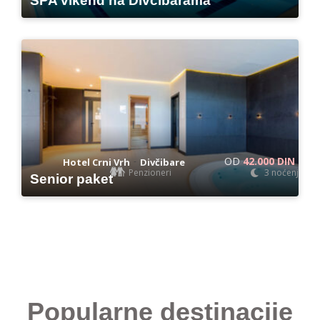
SPA vikend na Divčibarama
OD
42.000 DIN
-
Hotel Crni Vrh
Divčibare
Penzioneri
3 noćenja
Senior paket
Popularne destinacije