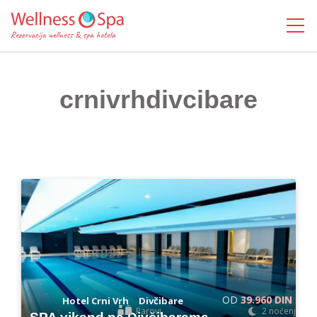
MENI
crnivrhdivcibare
OD
39.960 DIN
-
Hotel Crni Vrh
Divčibare
Parovi
2 noćenja