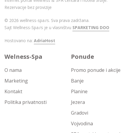
Internet portal Wellness & SPA centara i hotela Srbije.
Rezervacije bez provizije
© 2026 wellness-spa.rs. Sva prava zadržana.
Sajt Wellness-Spa.rs je u vlasništvu
SPARKETING DOO
Hostovano na:
AdriaHost
Welness-Spa
Ponude
O nama
Promo ponude i akcije
Marketing
Banje
Kontakt
Planine
Politika privatnosti
Jezera
Gradovi
Vojvodina