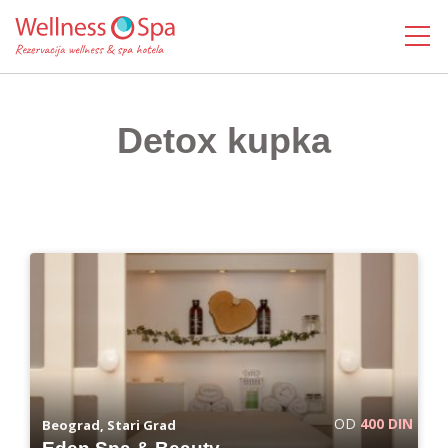
MENI
Detox kupka
OD
400 DIN
Beograd, Stari Grad