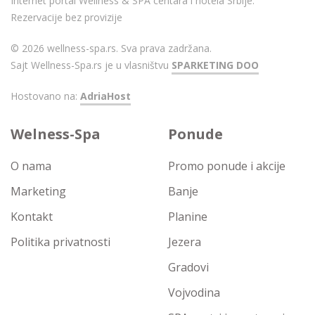
Internet portal Wellness & SPA centara i hotela Srbije.
Rezervacije bez provizije
© 2026 wellness-spa.rs. Sva prava zadržana.
Sajt Wellness-Spa.rs je u vlasništvu
SPARKETING DOO
Hostovano na:
AdriaHost
Welness-Spa
Ponude
O nama
Promo ponude i akcije
Marketing
Banje
Kontakt
Planine
Politika privatnosti
Jezera
Gradovi
Vojvodina