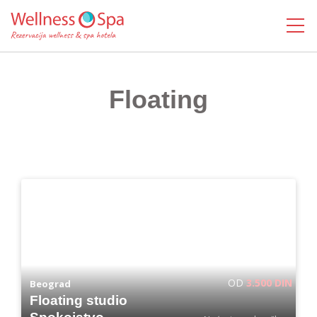
MENI
Floating
OD
3.500 DIN
Beograd
Floating studio