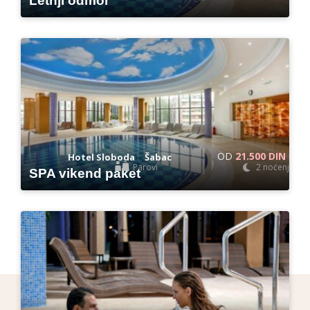
Letnji odmor
OD
21.500 DIN
-
Hotel Sloboda
Šabac
Parovi
2 noćenja
SPA vikend paket