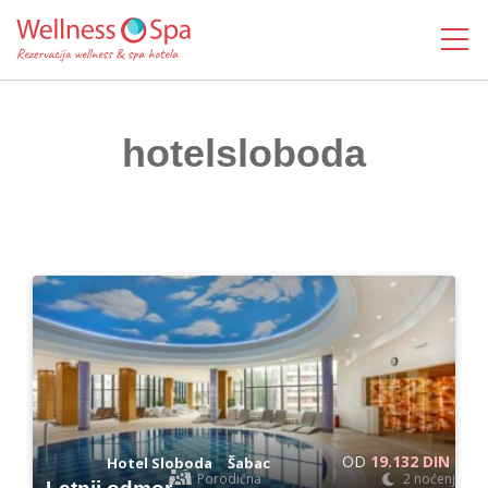
MENI
hotelsloboda
OD
19.132 DIN
-
Hotel Sloboda
Šabac
Porodična
2 noćenja