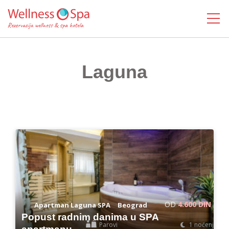
MENI
Laguna
OD
4.600 DIN
-
Apartman Laguna SPA
Beograd
Popust radnim danima u SPA
Parovi
1 noćenje