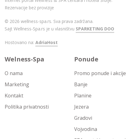
Internet portal Wellness & SPA centara i hotela Srbije.
Rezervacije bez provizije
© 2026 wellness-spa.rs. Sva prava zadržana.
Sajt Wellness-Spa.rs je u vlasništvu
SPARKETING DOO
Hostovano na:
AdriaHost
Welness-Spa
Ponude
O nama
Promo ponude i akcije
Marketing
Banje
Kontakt
Planine
Politika privatnosti
Jezera
Gradovi
Vojvodina