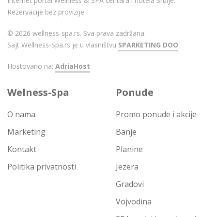
Internet portal Wellness & SPA centara i hotela Srbije.
Rezervacije bez provizije
© 2026 wellness-spa.rs. Sva prava zadržana.
Sajt Wellness-Spa.rs je u vlasništvu
SPARKETING DOO
Hostovano na:
AdriaHost
Welness-Spa
Ponude
O nama
Promo ponude i akcije
Marketing
Banje
Kontakt
Planine
Politika privatnosti
Jezera
Gradovi
Vojvodina