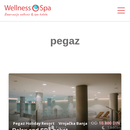
MENI
pegaz
OD
10.800 DIN
-
Pegaz Holiday Resort
Vrnjačka Banja
Parovi
1 noćenje