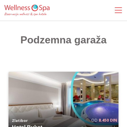
MENI
Podzemna garaža
OD
8.450 DIN
Zlatibor