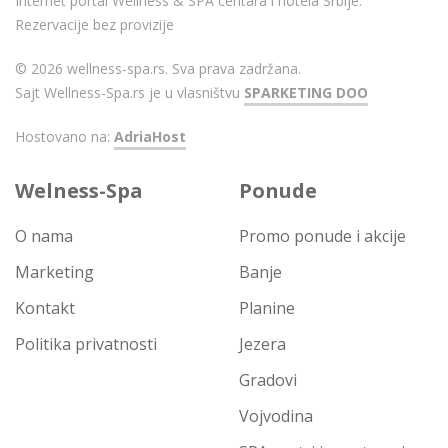
Internet portal Wellness & SPA centara i hotela Srbije.
Rezervacije bez provizije
© 2026 wellness-spa.rs. Sva prava zadržana.
Sajt Wellness-Spa.rs je u vlasništvu
SPARKETING DOO
Hostovano na:
AdriaHost
Welness-Spa
Ponude
O nama
Promo ponude i akcije
Marketing
Banje
Kontakt
Planine
Politika privatnosti
Jezera
Gradovi
Vojvodina