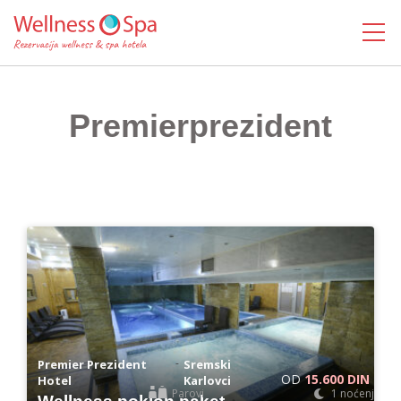
MENI
Premierprezident
-
Premier Prezident
Sremski
OD
15.600 DIN
Hotel
Karlovci
Parovi
1 noćenje