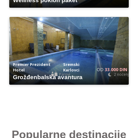
Wellness poklon paket
-
Premier Prezident
Sremski
OD
33.000 DIN
Hotel
Karlovci
Parovi
2 noćenja
Grožđenbalska avantura
Popularne destinacije