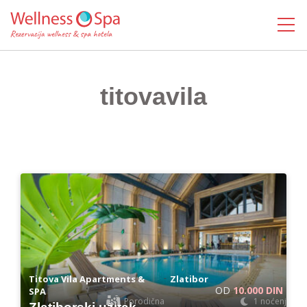
MENI
titovavila
-
Titova Vila Apartments &
Zlatibor
OD
10.000 DIN
SPA
Porodična
1 noćenje