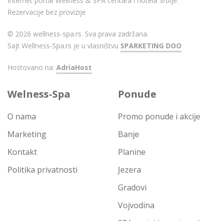
Internet portal Wellness & SPA centara i hotela Srbije.
Rezervacije bez provizije
© 2026 wellness-spa.rs. Sva prava zadržana.
Sajt Wellness-Spa.rs je u vlasništvu
SPARKETING DOO
Hostovano na:
AdriaHost
Welness-Spa
Ponude
O nama
Promo ponude i akcije
Marketing
Banje
Kontakt
Planine
Politika privatnosti
Jezera
Gradovi
Vojvodina