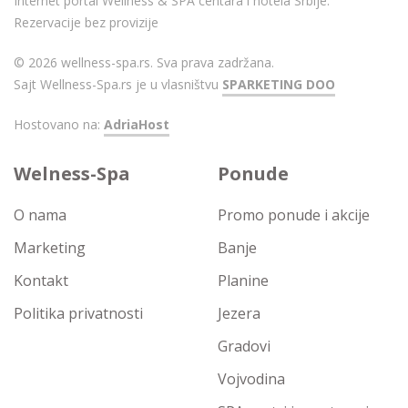
Internet portal Wellness & SPA centara i hotela Srbije.
Rezervacije bez provizije
© 2026 wellness-spa.rs. Sva prava zadržana.
Sajt Wellness-Spa.rs je u vlasništvu
SPARKETING DOO
Hostovano na:
AdriaHost
Welness-Spa
Ponude
O nama
Promo ponude i akcije
Marketing
Banje
Kontakt
Planine
Politika privatnosti
Jezera
Gradovi
Vojvodina